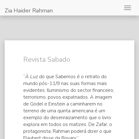
Togg
Zia Haider Rahman
navig
Revista Sabado
“
À Luz do que Sabemos
é o retrato do
mundo pós-11/9 nas suas formas mais
evidentes: Iluminismo do sector financeiro,
terrorismo, povos expatriados. A imagem
de Gödel e Einstein a caminharem no
terreno de uma quinta americana é um
exemplo do desenraizamento que o livro
explora em todos os matizes. De Zafar, o
protagonista, Rahman poderá dizer o que
Flaubert disse da Bovary.”