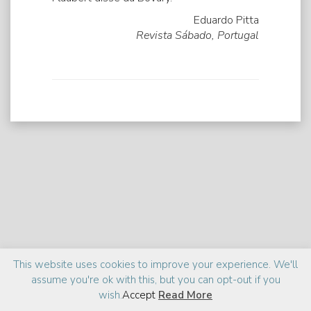
Eduardo Pitta
Revista Sábado, Portugal
Praise
Media
About
This website uses cookies to improve your experience. We'll
assume you're ok with this, but you can opt-out if you
©2026 Zia Haider Rahman
Site design:
cantelidesign
wish.
Accept
Read More